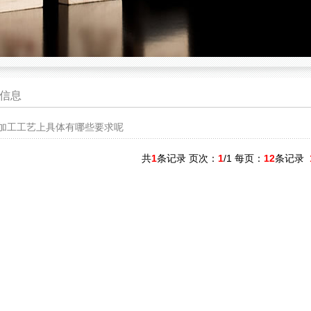
信息
加工工艺上具体有哪些要求呢
共
1
条记录 页次：
1
/1 每页：
12
条记录