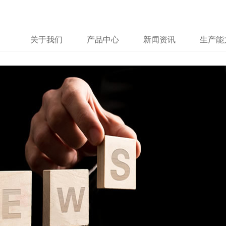
关于我们
产品中心
新闻资讯
生产能