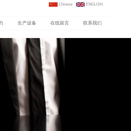
Chinese
ENGLISH
力
生产设备
在线留言
联系我们