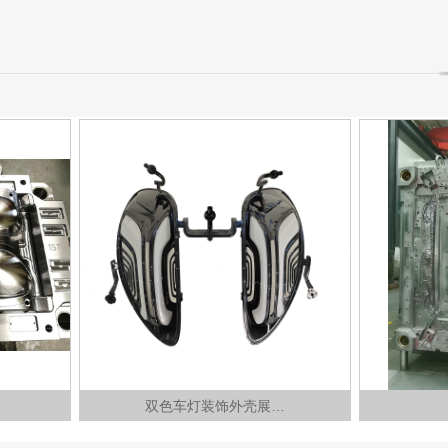
双色车灯装饰外壳展…
汽